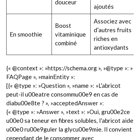
douceur
ajoutés
Associez avec
Boost
d’autres fruits
En smoothie
vitaminique
riches en
combiné
antioxydants
{« @context »: »https://schema.org », »@type »: »
FAQPage », »mainEntity »:
[{« @type »: »Question », »name »: »L’abricot
peut-il u00eatre consommu00e9 en cas de
diabu00e8te ? », »acceptedAnswer »:
{« @type »: »Answer », »text »: »Oui, gru00e2ce
u00e0 sa teneur en fibres solubles, l’abricot aide
u00e0 ru00e9guler la glycu00e9mie. Il convient
cependant de le consommer avec