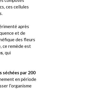
Ces composés
s, ces cellules
s.
périmenté après
équence et de
néfique des fleurs
e, ce remède est
us
, qui
rs séchées par 200
nnement en période
sser l’organisme