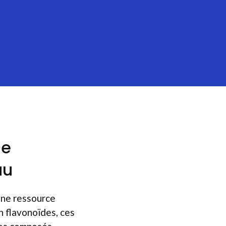
me
au
une ressource
n flavonoïdes, ces