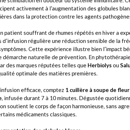
 une stimulation en douceur du système immunitaire. 
cipent activement à l’augmentation des globules blanc
ères dans la protection contre les agents pathogène
un patient souffrant de rhumes répétés en hiver a ex
d’infusion régulière une réduction sensible de la fr
 symptômes. Cette expérience illustre bien l’impact bé
e démarche naturelle de prévention. En phytothérapi
ar des marques réputées telles que
Herbiolys
ou
Sal
ualité optimale des matières premières.
infusion efficace, comptez
1 cuillère à soupe de fleu
e
, infusée durant 7 à 10 minutes. Dégustée quotidie
son soutient le corps de façon harmonieuse, sans agre
ertains médicaments classiques.