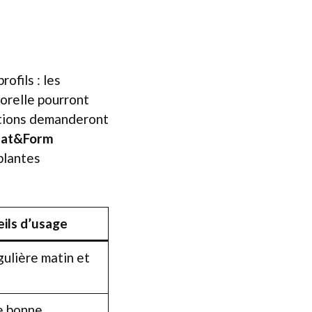
ofils : les
orelle pourront
tutions demanderont
at&Form
plantes
ils d’usage
gulière matin et
e bonne