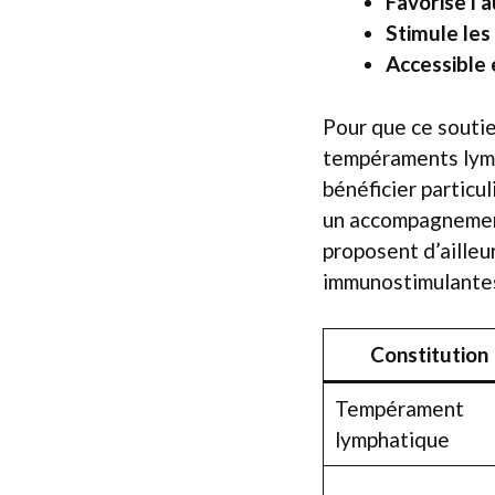
Favorise l’
Stimule les
Accessible 
Pour que ce soutien
tempéraments lymp
bénéficier particu
un accompagnement
proposent d’ailleu
immunostimulantes 
Constitution
Tempérament
lymphatique