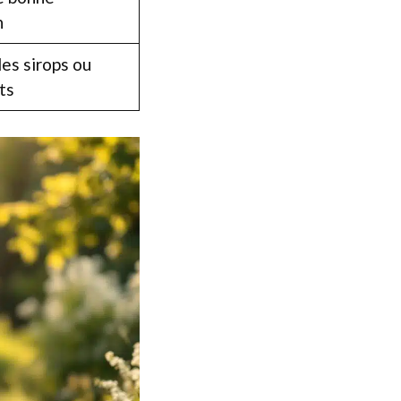
n
les sirops ou
ts