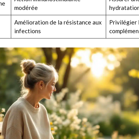
he
modérée
hydratatio
Amélioration de la résistance aux
Privilégier 
s
infections
complémen