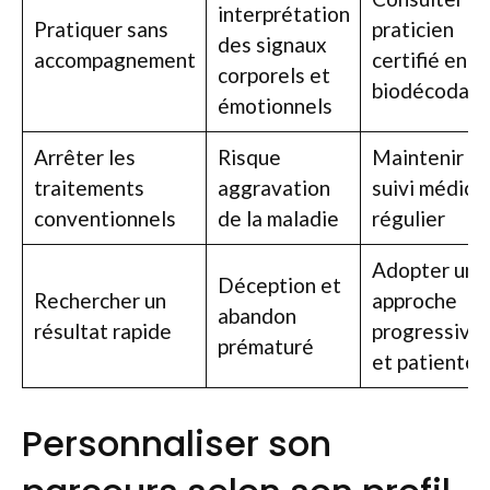
interprétation
Pratiquer sans
praticien
des signaux
accompagnement
certifié en
corporels et
biodécodag
émotionnels
Arrêter les
Risque
Maintenir un
traitements
aggravation
suivi médical
conventionnels
de la maladie
régulier
Adopter une
Déception et
Rechercher un
approche
abandon
résultat rapide
progressive
prématuré
et patiente
Personnaliser son