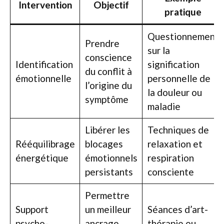
Intervention
Objectif
pratique
Questionnement
Prendre
sur la
conscience
Identification
signification
du conflit à
émotionnelle
personnelle de
l’origine du
la douleur ou
symptôme
maladie
Libérer les
Techniques de
Rééquilibrage
blocages
relaxation et
énergétique
émotionnels
respiration
persistants
consciente
Permettre
Support
un meilleur
Séances d’art-
psycho-
ancrage
thérapie ou