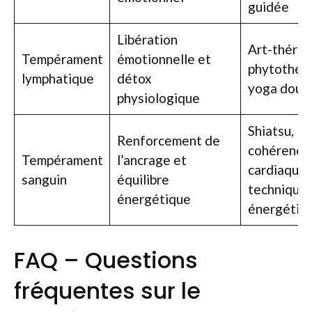
guidée
Libération
Art-thérap
Tempérament
émotionnelle et
phytothéra
lymphatique
détox
yoga doux
physiologique
Shiatsu,
Renforcement de
cohérence
Tempérament
l’ancrage et
cardiaque,
sanguin
équilibre
technique
énergétique
énergétiq
FAQ – Questions
fréquentes sur le