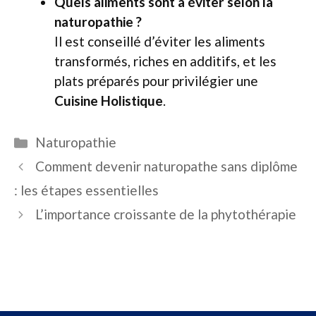
Quels aliments sont à éviter selon la
naturopathie ?
Il est conseillé d’éviter les aliments
transformés, riches en additifs, et les
plats préparés pour privilégier une
Cuisine Holistique
.
Catégories
Naturopathie
Comment devenir naturopathe sans diplôme
: les étapes essentielles
L’importance croissante de la phytothérapie